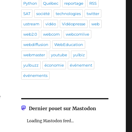
Python
Québec
reportage
RSS
SAT
société
technologies
twitter
ustream
vidéo
Vidéopresse
web
web2.0
webcom
webcomlive
webdiffusion
WebEducation
webmaster
youtube
yulbiz
yulbuzz
économie
événement
événements
e
Dernier pouet sur Mastodon
Loading Mastodon feed...