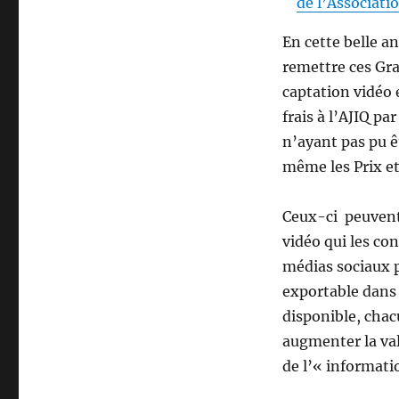
de l’Associati
En cette belle a
remettre ces Gra
captation vidéo e
frais à l’AJIQ p
n’ayant pas pu ê
même les Prix et
Ceux-ci peuvent 
vidéo qui les co
médias sociaux 
exportable dans 
disponible, chac
augmenter la val
de l’« informati