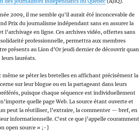
on des journalistes indépendants du Québec
(AJIQ).
nnée 2009, il me semble qu’il aurait été inconcevable de
nd Prix du journalisme indépendant sans en assurer la
t l’archivage en ligne. Ces archives vidéo, offertes sans
ar solidarité professionnelle, permettra aux membres
tre présents au Lion d’Or jeudi dernier de découvrir qua
 leurs lauréats.
même se péter les bretelles en affichant précisément la
ncerne sur leur blogue ou en la partageant dans leurs
préférés, puisque chaque séquence est individuellement
n’importe quelle page Web. La source étant ouverte et
un peut la réutiliser, l’extraire, la commenter — bref, en
eur informationnelle. C’est ce que j’appelle courammen
on open source » ;-}