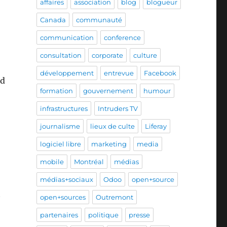
affaires
association
blog
blogueur
Canada
communauté
communication
conference
consultation
corporate
culture
développement
entrevue
Facebook
nd
formation
gouvernement
humour
infrastructures
Intruders TV
journalisme
lieux de culte
Liferay
logiciel libre
marketing
media
mobile
Montréal
médias
médias+sociaux
Odoo
open+source
t
open+sources
Outremont
partenaires
politique
presse