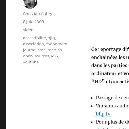
Auteur
Christian Aubry
Publié
8 juin 2009
le
Catégories
vidéo
Étiquettes
accessibilité
,
ajiq
,
association
,
événement
,
Ce reportage di
journalisme
,
médias
,
open+sources
,
RSS
,
enchainées les u
youtube
dans les parties
ordinateur et vo
“HD” et/ou activ
Partage de cett
Versions audio
blip.tv
.
Pour plus de 