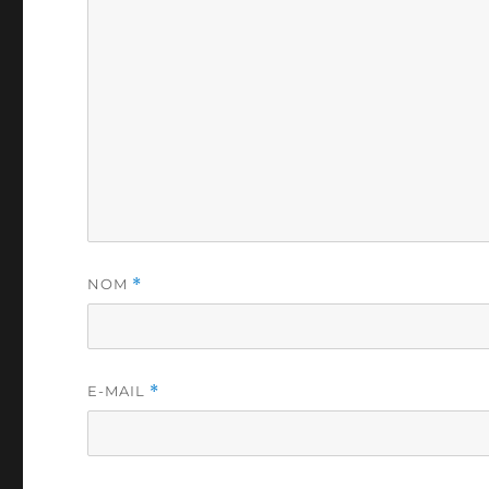
NOM
*
E-MAIL
*