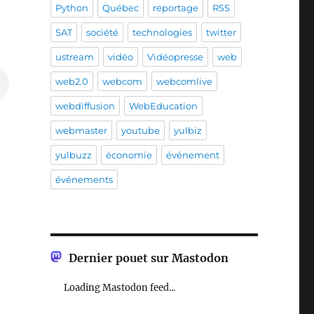
Python
Québec
reportage
RSS
SAT
société
technologies
twitter
ustream
vidéo
Vidéopresse
web
web2.0
webcom
webcomlive
webdiffusion
WebEducation
webmaster
youtube
yulbiz
yulbuzz
économie
événement
événements
Dernier pouet sur Mastodon
Loading Mastodon feed...