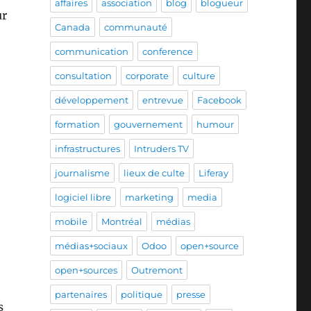
affaires
association
blog
blogueur
ur
Canada
communauté
communication
conference
consultation
corporate
culture
développement
entrevue
Facebook
formation
gouvernement
humour
infrastructures
Intruders TV
journalisme
lieux de culte
Liferay
logiciel libre
marketing
media
mobile
Montréal
médias
médias+sociaux
Odoo
open+source
open+sources
Outremont
partenaires
politique
presse
s