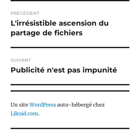
Navigation
PRÉCÉDENT
de
L'irrésistible ascension du
Publication
précédente :
partage de fichiers
l’article
SUIVANT
Publicité n'est pas impunité
Publication
suivante :
Un site
WordPress
auto-hébergé chez
Likuid.com
.