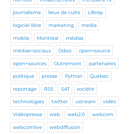
journalisme
lieux de culte
Liferay
logiciel libre
marketing
media
mobile
Montréal
médias
médias+sociaux
Odoo
open+source
open+sources
Outremont
partenaires
politique
presse
Python
Québec
reportage
RSS
SAT
société
technologies
twitter
ustream
vidéo
Vidéopresse
web
web2.0
webcom
webcomlive
webdiffusion