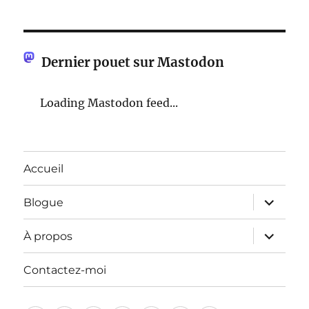
Dernier pouet sur Mastodon
Loading Mastodon feed...
Accueil
ouvrir
Blogue
le
sous-
menu
ouvrir
À propos
le
sous-
menu
Contactez-moi