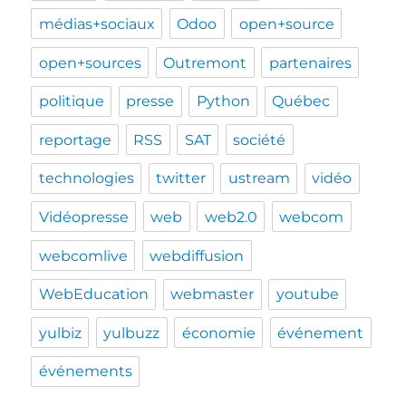
médias+sociaux
Odoo
open+source
open+sources
Outremont
partenaires
politique
presse
Python
Québec
reportage
RSS
SAT
société
technologies
twitter
ustream
vidéo
Vidéopresse
web
web2.0
webcom
webcomlive
webdiffusion
WebEducation
webmaster
youtube
yulbiz
yulbuzz
économie
événement
événements