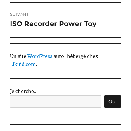
SUIVANT
ISO Recorder Power Toy
Publication
suivante :
Un site
WordPress
auto-hébergé chez
Likuid.com
.
Je cherche...
Go!