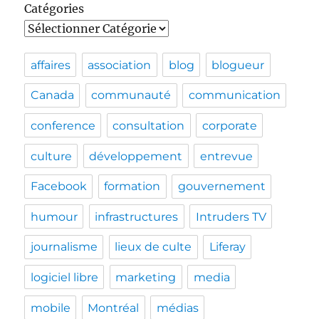
Catégories
affaires
association
blog
blogueur
Canada
communauté
communication
conference
consultation
corporate
culture
développement
entrevue
Facebook
formation
gouvernement
humour
infrastructures
Intruders TV
journalisme
lieux de culte
Liferay
logiciel libre
marketing
media
mobile
Montréal
médias