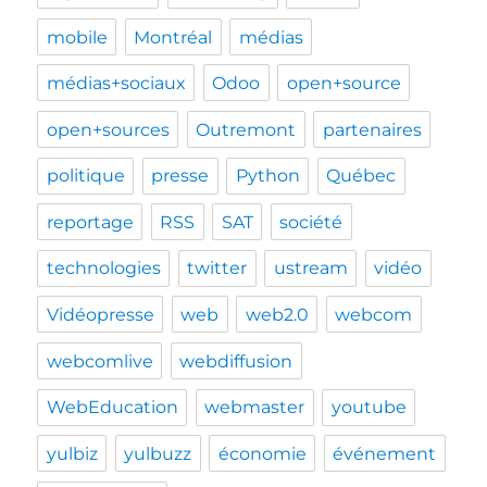
mobile
Montréal
médias
médias+sociaux
Odoo
open+source
open+sources
Outremont
partenaires
politique
presse
Python
Québec
reportage
RSS
SAT
société
technologies
twitter
ustream
vidéo
Vidéopresse
web
web2.0
webcom
webcomlive
webdiffusion
WebEducation
webmaster
youtube
yulbiz
yulbuzz
économie
événement