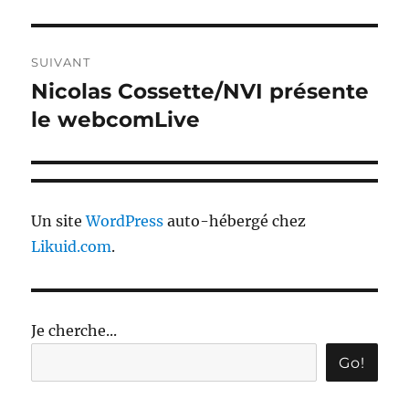
SUIVANT
Nicolas Cossette/NVI présente
Publication
suivante :
le webcomLive
Un site
WordPress
auto-hébergé chez
Likuid.com
.
Je cherche...
Go!