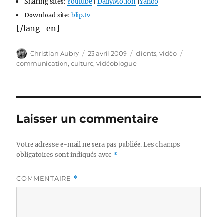
Sharing sites:
Youtube
|
DailyMotion
|
Yahoo
Download site:
blip.tv
[/lang_en]
Auteur
Publié
Catégories
Étiquette
Christian Aubry
23 avril 2009
clients
,
vidéo
le
communication
,
culture
,
vidéoblogue
Laisser un commentaire
Votre adresse e-mail ne sera pas publiée.
Les champs
obligatoires sont indiqués avec
*
COMMENTAIRE
*