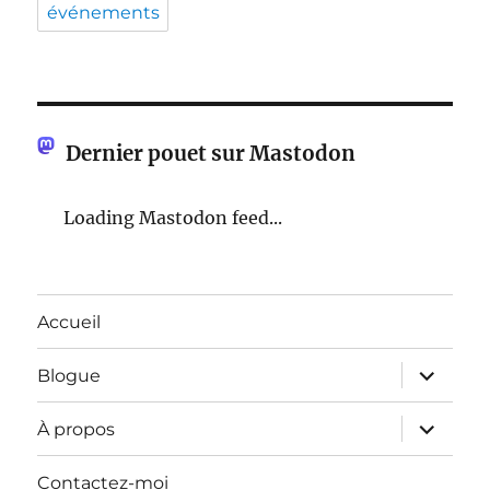
événements
Dernier pouet sur Mastodon
Loading Mastodon feed...
Accueil
ouvrir
Blogue
le
sous-
menu
ouvrir
À propos
le
sous-
menu
Contactez-moi